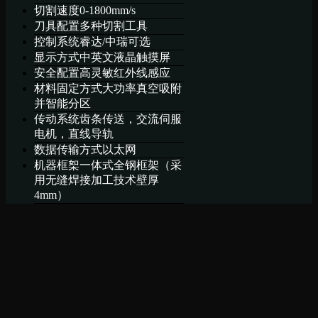
切割速度
0-1800mm/s
刀具配置
多种切割工具
控制系统
睿达/中瑞可选
显示方式
中英文液晶触摸屏
安全配置
高灵敏红外线感应
材料固定方式
大功率真空吸附
并智能分区
传动系统
齿条传送，交流伺服
电机，直线导轨
数据传输方式
以太网
机器框桇
一体式全钢框架（采
用无缝焊接加工技术壁厚
4mm）