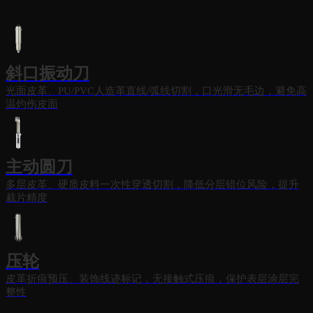
斜口振动刀
光面皮革、PU/PVC人造革直线/弧线切割，口光滑无毛边，避免高
温灼伤皮面
主动圆刀
多层皮革、硬质皮料一次性穿透切割，降低分层错位风险，提升
裁片精度
压轮
皮革折痕预压、装饰线迹标记，无接触式压痕，保护表层涂层完
整性