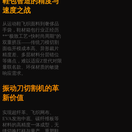
鞋包智造的精度与
速度之战
从运动鞋飞织面料到奢侈品
手袋，鞋材箱包行业正经历
**“极致工艺+快时尚周期”的
双重挤压——传统刀模切割
面临开模成本高、异形裁片
精度差、多层材料分层错位
等痛点，难以适应Z世代对限
量联名款、环保材质的敏捷
响应需求。
振动刀切割机的革
新价值
实现超纤革、飞织网布、
EVA发泡中底、碳纤维板等
材料的高精度一体成型，无
缝切换打样与量产，重塑鞋